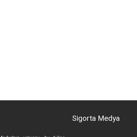
n
Sigorta Medya